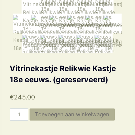
Vitrinekastje Relikwie Kastje
18e eeuws. (gereserveerd)
€
245.00
Vitrinekastje
Toevoegen aan winkelwagen
Relikwie
Kastje