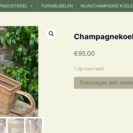
/INDUSTRIEEL
TUINMEUBELEN
WIJN/CHAMPAGNE KOELE
Champagnekoele
€
95.00
1 op voorraad
Champagnekoeler
Toevoegen aan wink
Frans
Hoger
model
aantal