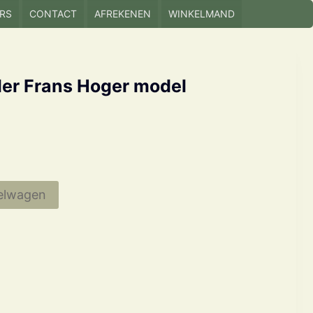
RS
CONTACT
AFREKENEN
WINKELMAND
r Frans Hoger model
elwagen