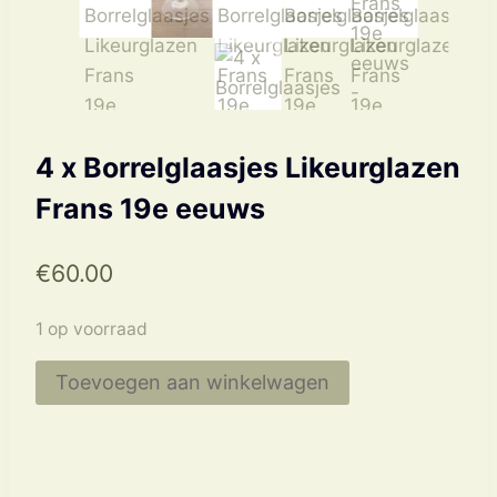
4 x Borrelglaasjes Likeurglazen
Frans 19e eeuws
€
60.00
1 op voorraad
4
Toevoegen aan winkelwagen
x
Borrelglaasjes
Likeurglazen
Frans