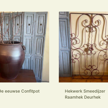
9e eeuwse Confitpot
Hekwerk Smeedijzer
Raamhek Deurhek