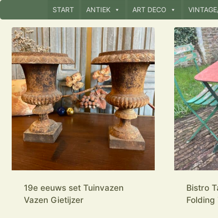
Doorgaan
START
ANTIEK
ART DECO
VINTAGE
naar
inhoud
19e eeuws set Tuinvazen
Bistro T
Vazen Gietijzer
Folding