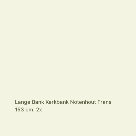
153 cm. 2x
Stoel Directoire Frans
Voetenbankje Bankje Krukje Voetensteun
19e eeuws